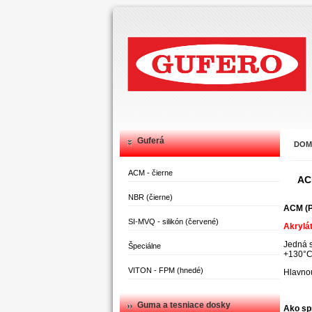
Guferá
DOM
ACM - čierne
AC
NBR (čierne)
ACM (PA
SI-MVQ - silikón (červené)
Akrylá
Jedná s
Špeciálne
+130°C
VITON - FPM (hnedé)
Hlavnou
Guma a tesniace dosky
Ako sp