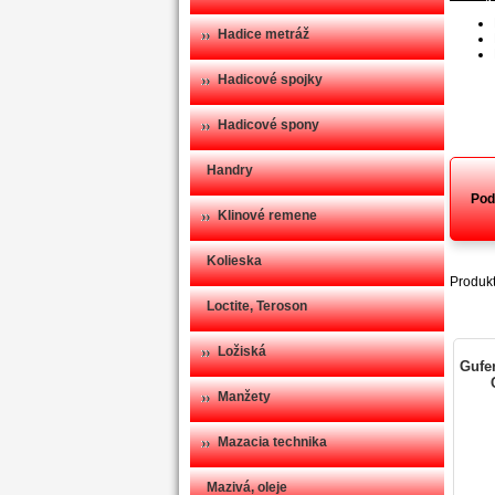
Hadice metráž
Hadicové spojky
Hadicové spony
Handry
Pod
Klinové remene
Kolieska
Produkt
Loctite, Teroson
Ložiská
Gufer
Manžety
Mazacia technika
Mazivá, oleje