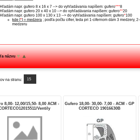
Hľadám napr. gufero 8 x 16 x 7 --> do vyhľadávania napíšem: gufero
***
8
Hľadám napr. gufero 20 x 40 x 10 --> do vyhľadávania napíšem: gufero
**
20
Hľadám napr. gufero 100 x 130 x 13 --> do vyhľadávania napíšem: gufero
*
100
kde [
*
] = medzera
; podľa počtu cifier, teda pri 1-cifernom dám 3 medzery, 
medzeru
ľa názvu
15
ov na stranu:
o 8,00- 12,00/15,50- 8,00 ACM -
Gufero 18,00- 30,00- 7,00 - ACM - GP
CORTECO12015511/Ventily
CORTECO 19016630B