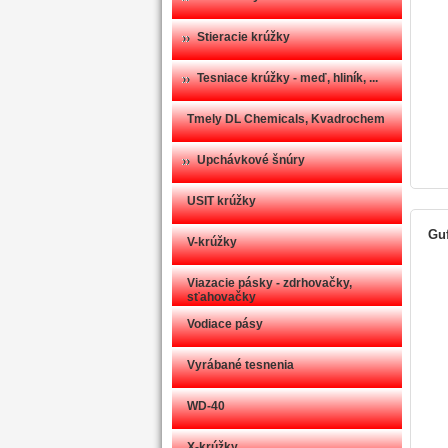
Stieracie krúžky
Tesniace krúžky - meď, hliník, ...
Tmely DL Chemicals, Kvadrochem
Upchávkové šnúry
USIT krúžky
Guf
V-krúžky
Viazacie pásky - zdrhovačky,
sťahovačky
Vodiace pásy
Vyrábané tesnenia
WD-40
X-krúžky