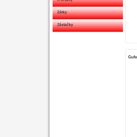
Zátky
Závlačky
Gufe