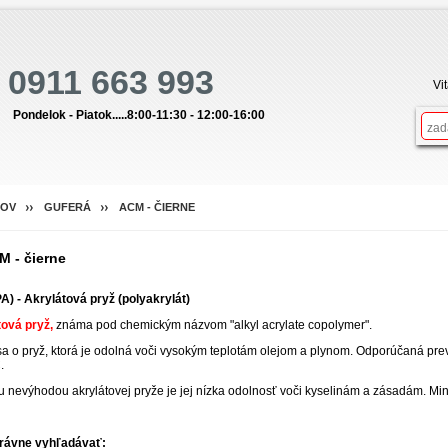
0911 663 993
Vi
Pondelok - Piatok.....8:00-11:30 - 12:00-16:00
OV
GUFERÁ
ACM - ČIERNE
M - čierne
) - Akrylátová pryž (polyakrylát)
tová pryž,
známa pod chemickým názvom "alkyl acrylate copolymer".
a o pryž, ktorá je odolná voči vysokým teplotám olejom a plynom. Odporúčaná pr
.
 nevýhodou akrylátovej pryže je jej nízka odolnosť voči kyselinám a zásadám. Mi
rávne vyhľadávať: