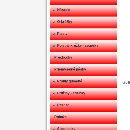
Náradie
O-krúžky
Plasty
Poistné krúžky - segerky
Prechodky
Priemyselné pásky
Profily gumené
Gufe
Pružiny - strunky
Reťaze
Rohože
Silentbloky