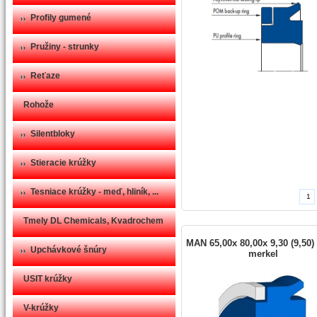
Profily gumené
Pružiny - strunky
Reťaze
Rohože
Silentbloky
Stieracie krúžky
Tesniace krúžky - meď, hliník, ...
Tmely DL Chemicals, Kvadrochem
MAN 65,00x 80,00x 9,30 (9,50) 
Upchávkové šnúry
merkel
USIT krúžky
V-krúžky