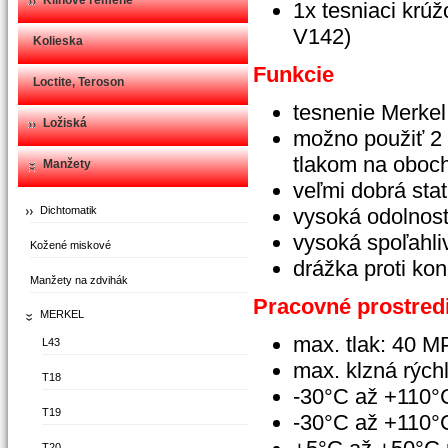
Klinové remene
1x tesniaci krú
V142)
Kolieska
Funkcie
Loctite, Teroson
tesnenie Merkel
Ložiská
možno použiť 2 
tlakom na oboch
Manžety
veľmi dobrá sta
Dichtomatik
vysoká odolnosť 
vysoká spoľahli
Kožené miskové
drážka proti ko
Manžety na zdvihák
Pracovné prostred
MERKEL
max. tlak: 40 M
L43
max. klzná rýchl
T18
-30°C až +110°C
T19
-30°C až +110°
T20