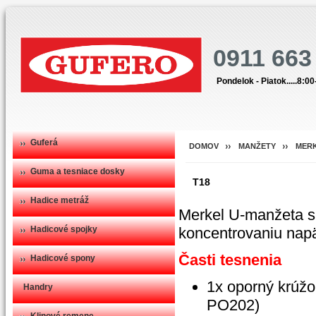
0911 663
Pondelok - Piatok.....8:0
Guferá
DOMOV
MANŽETY
MER
Guma a tesniace dosky
T18
Hadice metráž
Merkel U-manžeta s 
Hadicové spojky
koncentrovaniu napä
Časti tesnenia
Hadicové spony
1x oporný krúž
Handry
PO202)