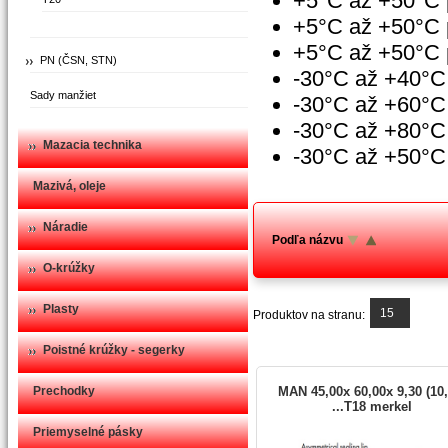
+5°C až +50°C 
+5°C až +50°C 
+5°C až +50°C 
PN (ČSN, STN)
-30°C až +40°C
Sady manžiet
-30°C až +60°C
-30°C až +80°C 
Mazacia technika
-30°C až +50°C
Mazivá, oleje
Náradie
Podľa názvu
O-krúžky
Plasty
15
Produktov na stranu:
Poistné krúžky - segerky
Prechodky
MAN 45,00x 60,00x 9,30 (10,
...T18 merkel
Priemyselné pásky