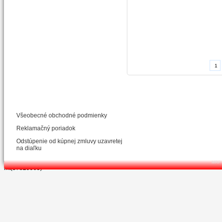
Všeobecné obchodné podmienky
Reklamačný poriadok
Odstúpenie od kúpnej zmluvy uzavretej
na diaľku
MRP C
int(37829965)