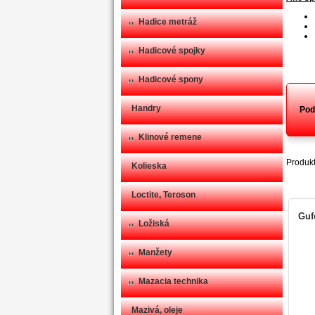
Hadice metráž
Hadicové spojky
Hadicové spony
Handry
Pod
Klinové remene
Produkt
Kolieska
Loctite, Teroson
Gufe
Ložiská
Manžety
Mazacia technika
Mazivá, oleje