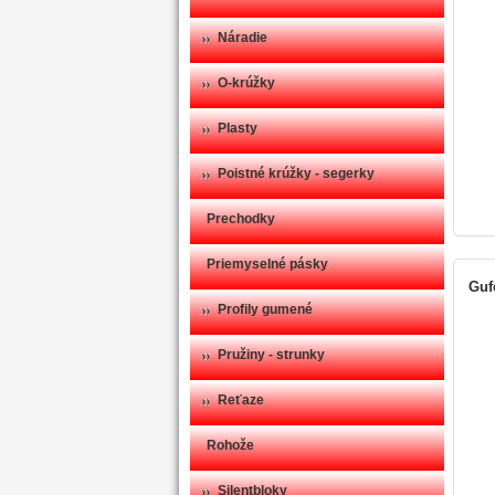
Náradie
O-krúžky
Plasty
Poistné krúžky - segerky
Prechodky
Priemyselné pásky
Gufe
Profily gumené
Pružiny - strunky
Reťaze
Rohože
Silentbloky