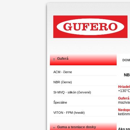
Guferá
DOM
ACM - čierne
NB
NBR (čierne)
Hriadeľ
+130°C
SI-MVQ - silikón (červené)
Guferá
mazivam
Špeciálne
Nedopo
VITON - FPM (hnedé)
ketónmi
Guma a tesniace dosky
Ako sp