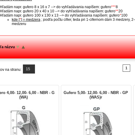
Hľadám napr. gufero 8 x 16 x 7 --> do vyhľadávania napíšem: gufero
***
8
Hľadám napr. gufero 20 x 40 x 10 --> do vyhľadávania napíšem: gufero
**
20
Hľadám napr. gufero 100 x 130 x 13 --> do vyhľadávania napíšem: gufero
*
100
kde [
*
] = medzera
; podľa počtu cifier, teda pri 1-cifernom dám 3 medzery, 
medzeru
ľa názvu
1
15
ov na stranu:
ro 4,00- 12,00- 6,00 - NBR - G
Gufero 5,00- 12,00- 6,00 - NBR - GP
(WA)
(WAS)r