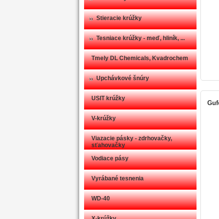
Stieracie krúžky
Tesniace krúžky - meď, hliník, ...
Tmely DL Chemicals, Kvadrochem
Upchávkové šnúry
USIT krúžky
Gufe
V-krúžky
Viazacie pásky - zdrhovačky,
sťahovačky
Vodiace pásy
Vyrábané tesnenia
WD-40
X-krúžky