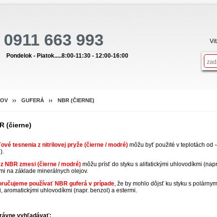
0911 663 993
Vi
Pondelok - Piatok.....8:00-11:30 - 12:00-16:00
OV
GUFERÁ
NBR (ČIERNE)
R (čierne)
ové tesnenia z nitrilovej pryže (čierne / modré)
môžu byť použité v teplotách od 
).
 z NBR zmesi (čierne / modré)
môžu prísť do styku s alifatickými uhlovodíkmi (napr
i na základe minerálnych olejov.
ručujeme používať NBR guferá v prípade
, že by mohlo dôjsť ku styku s polárny
, aromatickými uhlovodíkmi (napr. benzol) a estermi.
rávne vyhľadávať: