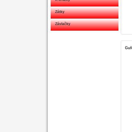
Zátky
Závlačky
Gufe