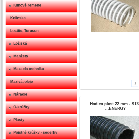
Klinové remene
Kolieska
Loctite, Teroson
Ložiská
Manžety
Mazacia technika
Mazivá, oleje
Náradie
Hadica plast 22 mm - S13
O-krúžky
...ENERGY
Plasty
Poistné krúžky - segerky