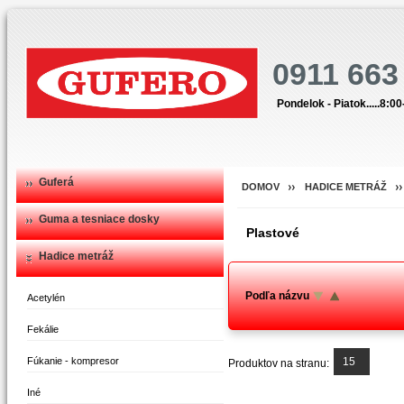
0911 663
Pondelok - Piatok.....8:0
Guferá
DOMOV
HADICE METRÁŽ
Guma a tesniace dosky
Plastové
Hadice metráž
Podľa názvu
Acetylén
Fekálie
Fúkanie - kompresor
15
Produktov na stranu:
Iné