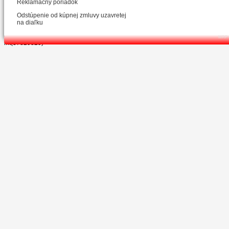
Reklamačný poriadok
Odstúpenie od kúpnej zmluvy uzavretej
na diaľku
MRP C
int(37829829)