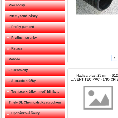
Prechodky
Priemyselné pásky
Profily gumené
Pružiny - strunky
Reťaze
Rohože
Silentbloky
Hadica plast 25 mm - S12
...VENTITEC PVC - 1NO CRI
Stieracie krúžky
Tesniace krúžky - meď, hliník, ...
Tmely DL Chemicals, Kvadrochem
Upchávkové šnúry