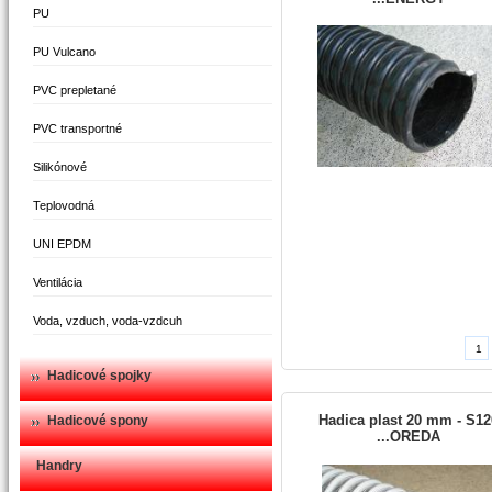
PU
PU Vulcano
PVC prepletané
PVC transportné
Silikónové
Teplovodná
UNI EPDM
Ventilácia
Voda, vzduch, voda-vzdcuh
Hadicové spojky
Hadica plast 20 mm - S12
Hadicové spony
...OREDA
Handry