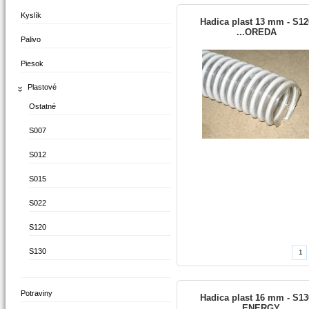
Kyslík
Hadica plast 13 mm - S12
...OREDA
Palivo
Piesok
Plastové
Ostatné
S007
S012
S015
S022
S120
S130
Potraviny
Hadica plast 16 mm - S13
...ENERGY